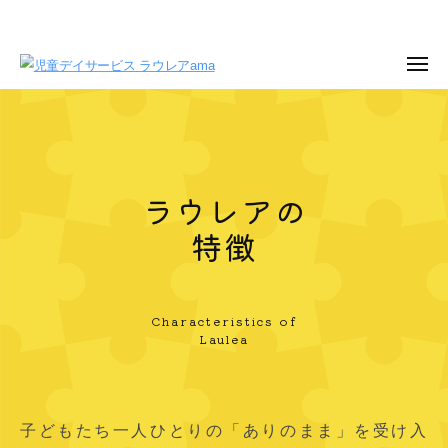
コ
ン
テ
メ
ニ
児
大
ン
ュ
ラ
ー
童
切
ツ
ウ
な
デ
へ
レ
お
イ
ス
子
ラウレアの
キ
サ
ア
様
ッ
ー
特徴
の
の
プ
ビ
未
特
ス
来
徴
ラ
の
Characteristics of
Laulea
ウ
た
2026
め
レ
年
に
ア
7
、
a
子どもたち一人ひとりの「ありのまま」を受け入
月
楽